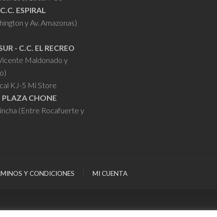
 C.C. ESPIRAL
hington y Av. Amazonas)
SUR - C.C. EL RECREO
 Vicente Maldonado y
o)
cal KJ-5 Mi Store
- PLAZA CHONE
hincha (Entre Rocafuerte y
MINOS Y CONDICIONES
MI CUENTA