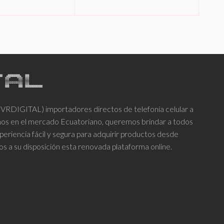
Este
IONAR OPCIONES
producto
tiene
múltiples
variantes.
Las
opciones
se
DIGITAL) importadores directos de telefonía celular a
pueden
años en el mercado Ecuatoriano, queremos brindar a todos
elegir
periencia fácil y segura para adquirir productos desde
en
os a su disposición esta renovada plataforma online.
la
página
de
producto