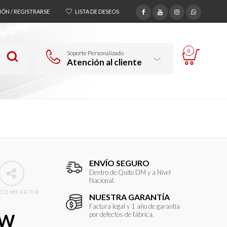
SIÓN / REGISTRARSE
LISTA DE DESEOS
0
Soporte Personalizado
Atención al cliente
ENVÍO SEGURO
Dentro de Quito DM y a Nivel
Nacional.
COMPARTIR
NUESTRA GARANTÍA
Factura legal y 1 año de garantía
5W
por defectos de fábrica.