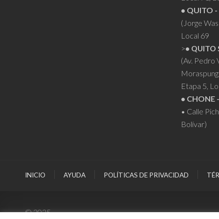
• QUITO -
(Jorge Was
Local 69
>
• QUITO 
(Av. Pedro
Moraspung
Etapa 5, Lo
• CHONE 
• Calle Pic
Bolívar)
INICIO
AYUDA
POLÍTICAS DE PRIVACIDAD
TÉR
© 2025