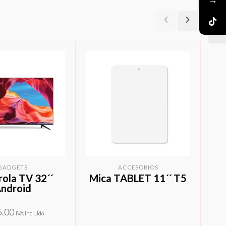
GADGETS
ACCESORIOS
ola TV 32´´
Mica TABLET 11´´ T5
Op
ndroid
5.00
IVA Incluido
LEER MÁS