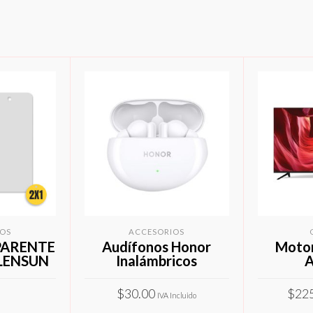
OS
ACCESORIOS
PARENTE
Audífonos Honor
Motor
LENSUN
Inalámbricos
A
$
30.00
$
22
IVA Incluido