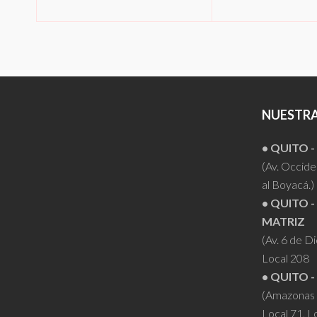
LEER MÁ
LEER MÁS
NUESTRA
• QUITO 
(Av. Occiden
al Boyacá.)
• QUITO -
MATRIZ
(Av. 6 de D
Local 208
• QUITO -
(Amazonas 
Local 71, L