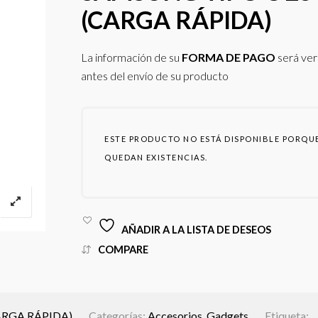
(CARGA RÁPIDA)
La información de su
FORMA DE PAGO
será ver
antes del envío de su producto
ESTE PRODUCTO NO ESTÁ DISPONIBLE PORQU
QUEDAN EXISTENCIAS.
AÑADIR A LA LISTA DE DESEOS
COMPARE
CARGA RÁPIDA)
Categorías:
Accesorios
,
Gadgets
Etiqueta: