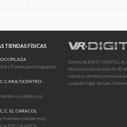
Este
S
SELECCIONAR OPCIONES
SELECC
producto
tiene
múltiples
variantes.
Las
S TIENDAS FÍSICAS
opciones
se
- OCCIPLAZA
Somos ALEANT CORP S.C.A. (VR
pueden
tal y Florida planta baja junto
nivel nacional con más de 20 
elegir
nuestros clientes una nueva ex
en
 C.C.MULTICENTRO -
cualquier lugar del país. Ponem
la
iciembre y la Niña esq.)
página
de
 C.C. EL CARACOL
producto
y Naciones Unidas esq.)
ocal 103, Local PC6