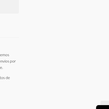
odemos
envíos por
e.
tos de
→