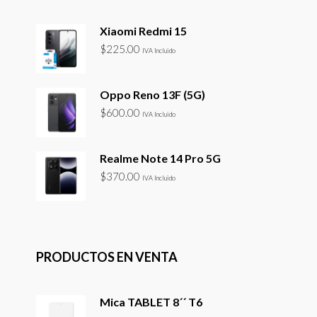
Xiaomi Redmi 15
$
225.00
IVA Incluido
Oppo Reno 13F (5G)
$
600.00
IVA Incluido
Realme Note 14 Pro 5G
$
370.00
IVA Incluido
PRODUCTOS EN VENTA
Mica TABLET 8´´ T6