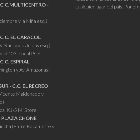
 C.C.MULTICENTRO -
cualquier lugar del país. Ponem
iciembre y la Niña esq.)
 C.C. EL CARACOL
y Naciones Unidas esq.)
ocal 103, Local PC6
 C.C. ESPIRAL
hington y Av. Amazonas)
SUR - C.C. EL RECREO
 Vicente Maldonado y
o)
cal KJ-5 Mi Store
- PLAZA CHONE
hincha (Entre Rocafuerte y