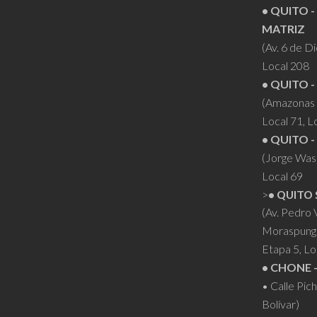
• QUITO -
MATRIZ
(Av. 6 de D
Local 208
• QUITO -
(Amazonas 
Local 71, L
• QUITO -
(Jorge Was
Local 69
>
• QUITO 
(Av. Pedro
Moraspung
Etapa 5, Lo
• CHONE 
• Calle Pic
Bolívar)