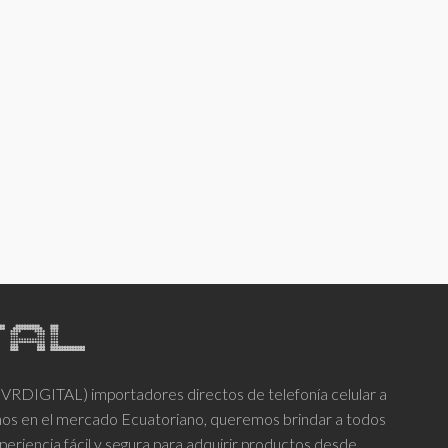
DIGITAL) importadores directos de telefonía celular a
años en el mercado Ecuatoriano, queremos brindar a todos
periencia fácil y segura para adquirir productos desde