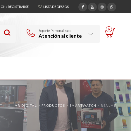
SIÓN / REGISTRARSE
LISTA DE DESEOS
0
Soporte Personalizado
Atención al cliente
VR DIGITAL
>
PRODUCTOS
>
SMARTWATCH
>
REALME