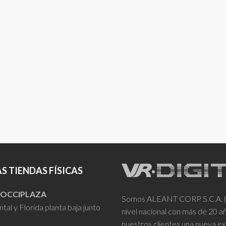
S TIENDAS FÍSICAS
- OCCIPLAZA
Somos ALEANT CORP S.C.A. (VR
tal y Florida planta baja junto
nivel nacional con más de 20 
nuestros clientes una nueva ex