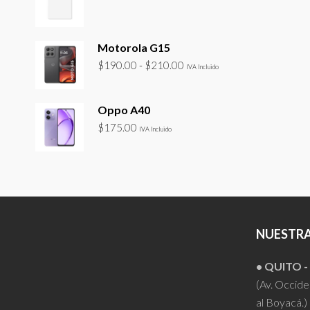
Motorola G15
Rango
$
190.00
-
$
210.00
IVA Incluido
de
precios:
Oppo A40
desde
$
175.00
$190.00
IVA Incluido
hasta
$210.00
NUESTRA
• QUITO 
(Av. Occiden
al Boyacá.)