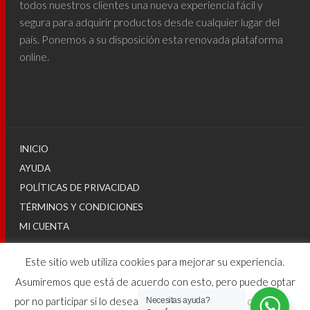
todos nuestros clientes una nueva experiencia fácil y
segura para adquirir productos desde cualquier lugar del
país. Ponemos a su disposición esta renovada plataforma
online.
INICIO
AYUDA
POLÍTICAS DE PRIVACIDAD
TÉRMINOS Y CONDICIONES
MI CUENTA
Este sitio web utiliza cookies para mejorar su experiencia.
© 2025
Asumiremos que está de acuerdo con esto, pero puede optar
por no participar si lo desea.
Configuraciones de cookies
Necesitas ayuda?