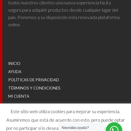
todos nuestros clientes una nueva experiencia fácil y
segura para adquirir productos desde cualquier lugar del
país. Ponemos a su disposición esta renovada plataforma
online.
INICIO
AYUDA
POLÍTICAS DE PRIVACIDAD
TÉRMINOS Y CONDICIONES
MI CUENTA
Este sitio web utiliza cookies para mejorar su experiencia.
© 2025
Asumiremos que está de acuerdo con esto, pero puede optar
por no participar si lo desea.
Configuraciones de cookies
Necesitas ayuda?