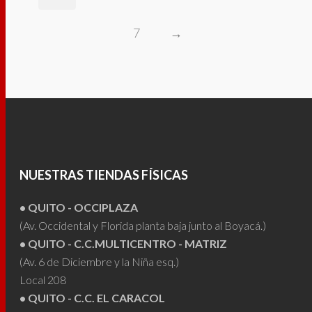
múltiples
varia
variantes.
7
→
Las
Las
opci
opciones
se
se
pued
pueden
elegi
elegir
en
en
la
la
pági
NUESTRAS TIENDAS FÍSICAS
página
de
de
• QUITO - OCCIPLAZA
prod
producto
(Av. Occidental y Florida planta baja junto al Boyacá.)
• QUITO - C.C.MULTICENTRO - MATRIZ
(Av. 6 de Diciembre y la Niña esq.)
Local 208
• QUITO - C.C. EL CARACOL