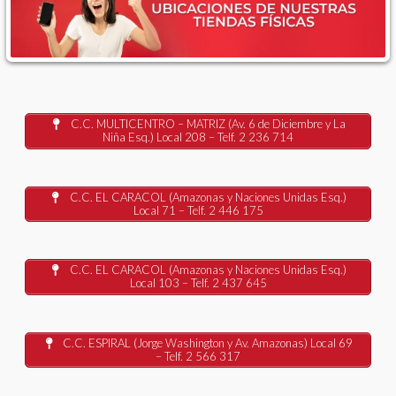
C.C. MULTICENTRO – MATRIZ (Av. 6 de Diciembre y La
Niña Esq.) Local 208 – Telf. 2 236 714
C.C. EL CARACOL (Amazonas y Naciones Unidas Esq.)
Local 71 – Telf. 2 446 175
C.C. EL CARACOL (Amazonas y Naciones Unidas Esq.)
Local 103 – Telf. 2 437 645
C.C. ESPIRAL (Jorge Washington y Av. Amazonas) Local 69
– Telf. 2 566 317