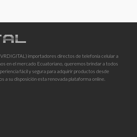
DIGITAL) importadores directos de telefonía celular a
años en el mercado Ecuatoriano, queremos brindar a todos
periencia fácil y segura para adquirir productos desde
os a su disposición esta renovada plataforma online.