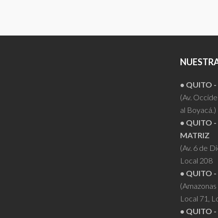
NUESTRA
• QUITO 
(Av. Occiden
al Boyacá.)
• QUITO -
MATRIZ
(Av. 6 de D
Local 208
• QUITO -
(Amazonas 
Local 71, L
• QUITO -