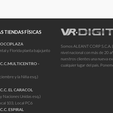
S TIENDAS FÍSICAS
- OCCIPLAZA
Somos ALEANT CORP S.C.A. (VR
tal y Florida planta baja junto
nivel nacional con más de 20 
nuestros clientes una nueva ex
 C.C.MULTICENTRO -
cualquier lugar del país. Ponem
iciembre y la Niña esq.)
 C.C. EL CARACOL
y Naciones Unidas esq.)
ocal 103, Local PC6
 C.C. ESPIRAL