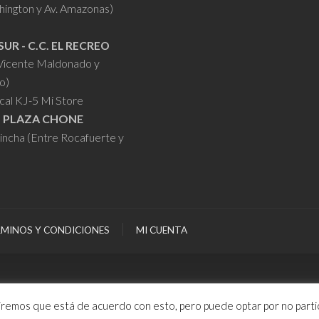
hington y Av. Amazonas)
SUR - C.C. EL RECREO
 Vicente Maldonado y
o)
cal KJ-5 Mi Store
- PLAZA CHONE
hincha (Entre Rocafuerte y
MINOS Y CONDICIONES
MI CUENTA
miremos que está de acuerdo con esto, pero puede optar por no partic