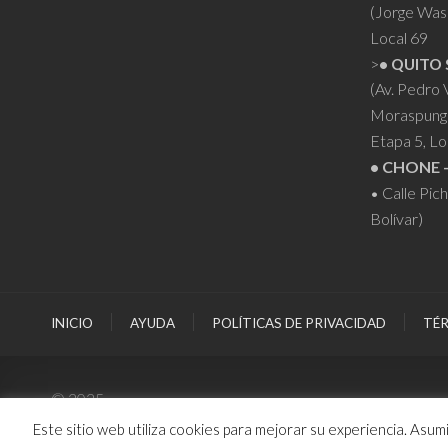
(Jorge Was
Local 69
>
• QUITO 
(Av. Pedro
Moraspung
Etapa 5, Lo
• CHONE 
• Calle Pic
Bolívar)
INICIO
AYUDA
POLÍTICAS DE PRIVACIDAD
TÉR
© 2025
Este sitio web utiliza cookies para mejorar su experiencia. Asu