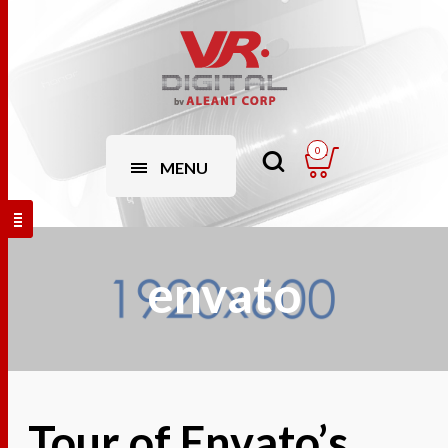
0
MENU
envato
Tour of Envato’s