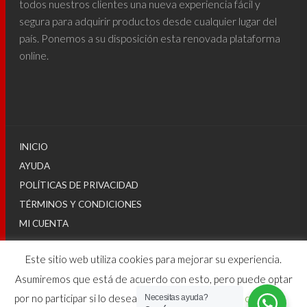
todos nuestros clientes una nueva experiencia fácil y
segura para adquirir productos desde cualquier lugar del
país. Ponemos a su disposición esta renovada plataforma
online.
INICIO
AYUDA
POLÍTICAS DE PRIVACIDAD
TÉRMINOS Y CONDICIONES
MI CUENTA
Este sitio web utiliza cookies para mejorar su experiencia.
© 2025
Asumiremos que está de acuerdo con esto, pero puede optar
por no participar si lo desea.
Configuraciones de cookies
Necesitas ayuda?