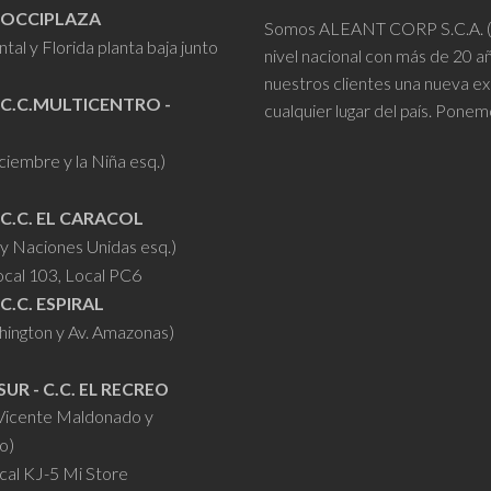
- OCCIPLAZA
Somos ALEANT CORP S.C.A. (VR
tal y Florida planta baja junto
nivel nacional con más de 20 
nuestros clientes una nueva ex
 C.C.MULTICENTRO -
cualquier lugar del país. Ponem
iciembre y la Niña esq.)
 C.C. EL CARACOL
y Naciones Unidas esq.)
ocal 103, Local PC6
 C.C. ESPIRAL
hington y Av. Amazonas)
SUR - C.C. EL RECREO
 Vicente Maldonado y
o)
cal KJ-5 Mi Store