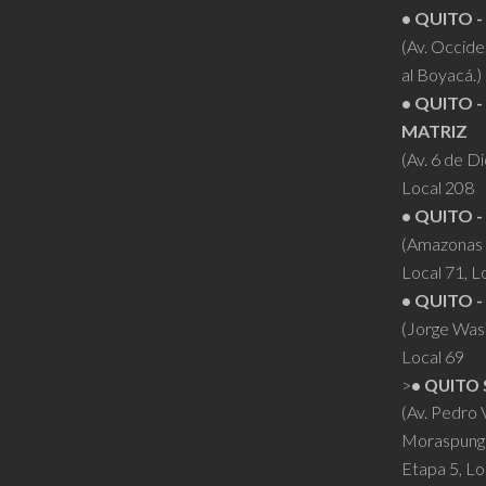
• QUITO 
(Av. Occiden
al Boyacá.)
• QUITO -
MATRIZ
(Av. 6 de D
Local 208
• QUITO -
(Amazonas 
Local 71, L
• QUITO -
(Jorge Was
Local 69
>
• QUITO 
(Av. Pedro
Moraspung
Etapa 5, Lo