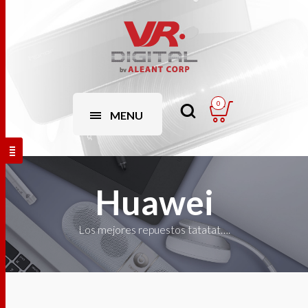
0
MENU
Huawei
Los mejores repuestos tatatat….