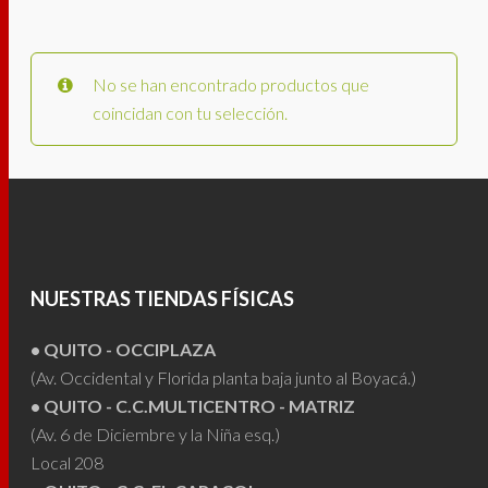
No se han encontrado productos que
coincidan con tu selección.
NUESTRAS TIENDAS FÍSICAS
• QUITO - OCCIPLAZA
(Av. Occidental y Florida planta baja junto al Boyacá.)
• QUITO - C.C.MULTICENTRO - MATRIZ
(Av. 6 de Diciembre y la Niña esq.)
Local 208