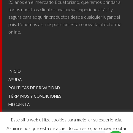
20 años en el mercado Ecuatoriano, queremos brindar a
todos nuestros clientes una nueva experiencia fácil y
segura para adquirir productos desde cualquier lugar del
país. Ponemos a su disposición esta renovada plataforma
online.
INICIO
AYUDA
POLÍTICAS DE PRIVACIDAD
TÉRMINOS Y CONDICIONES
MI CUENTA
Este sitio web utiliza cookies para mejorar su experiencia.
© 2025
Asumiremos que está de acuerdo con esto, pero puede optar