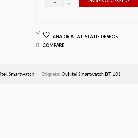
AÑADIR AL CARRITO
SMARTWATCH
BT
101
CANTIDAD
AÑADIR A LA LISTA DE DESEOS
COMPARE
tel
,
Smartwatch
Etiqueta:
Oukitel Smartwatch BT 101