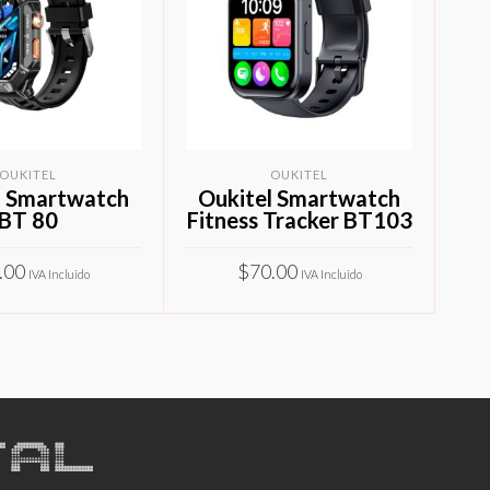
OUKITEL
OUKITEL
l Smartwatch
Oukitel Smartwatch
BT 80
Fitness Tracker BT103
.00
$
70.00
IVA Incluido
IVA Incluido
Este
Este
IONAR OPCIONES
SELECCIONAR OPCIONES
producto
producto
tiene
tiene
múltiples
múltiples
variantes.
variantes.
Las
Las
opciones
opciones