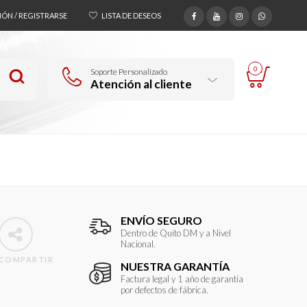
SIÓN / REGISTRARSE
LISTA DE DESEOS
0
Soporte Personalizado
Atención al cliente
ENVÍO SEGURO
Dentro de Quito DM y a Nivel
Nacional.
COMPARTIR
NUESTRA GARANTÍA
Factura legal y 1 año de garantía
por defectos de fábrica.