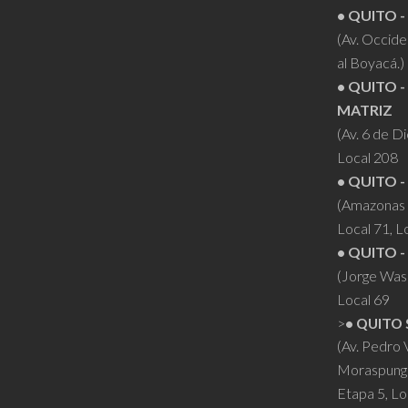
• QUITO 
se
(Av. Occiden
pueden
al Boyacá.)
elegir
• QUITO -
en
MATRIZ
la
(Av. 6 de D
página
Local 208
de
• QUITO -
producto
(Amazonas 
Local 71, L
• QUITO -
(Jorge Was
Local 69
>
• QUITO 
(Av. Pedro
Moraspung
Etapa 5, Lo