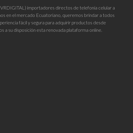
DIGITAL) importadores directos de telefonía celular a
se
se
años en el mercado Ecuatoriano, queremos brindar a todos
pueden
pueden
periencia fácil y segura para adquirir productos desde
elegir
elegir
os a su disposición esta renovada plataforma online.
en
en
la
la
página
página
de
de
producto
producto