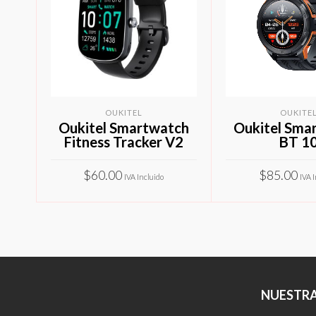
OUKITEL
OUKITE
Oukitel Smartwatch
Oukitel Sma
Fitness Tracker V2
BT 1
$
60.00
$
85.00
IVA Incluido
IVA 
Este
SELECCIONAR OPCIONES
SELECCIONAR O
producto
tiene
múltiples
variantes.
NUESTRA
Las
opciones