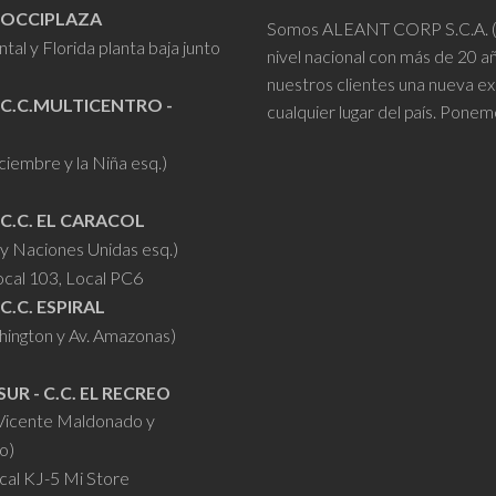
- OCCIPLAZA
Somos ALEANT CORP S.C.A. (VR
se
se
tal y Florida planta baja junto
nivel nacional con más de 20 
pueden
pueden
nuestros clientes una nueva ex
elegir
elegir
 C.C.MULTICENTRO -
cualquier lugar del país. Ponem
en
en
la
la
iciembre y la Niña esq.)
página
página
de
de
 C.C. EL CARACOL
producto
producto
y Naciones Unidas esq.)
ocal 103, Local PC6
 C.C. ESPIRAL
hington y Av. Amazonas)
SUR - C.C. EL RECREO
 Vicente Maldonado y
o)
cal KJ-5 Mi Store