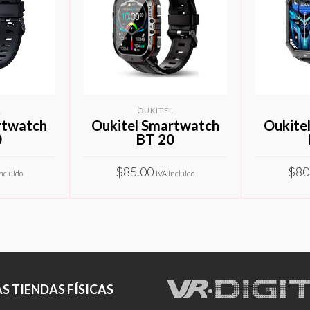
L
OUKITEL
rtwatch
Oukitel Smartwatch
Oukite
0
BT 20
$
85.00
$
80
Incluido
IVA Incluido
Este
Este
PCIONES
SELECCIONAR OPCIONES
SELECC
producto
producto
tiene
tiene
múltiples
múltiples
variantes.
variantes.
S TIENDAS FÍSICAS
Las
Las
opciones
opciones