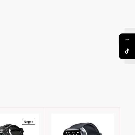
→
Negro