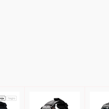
nja
Negro