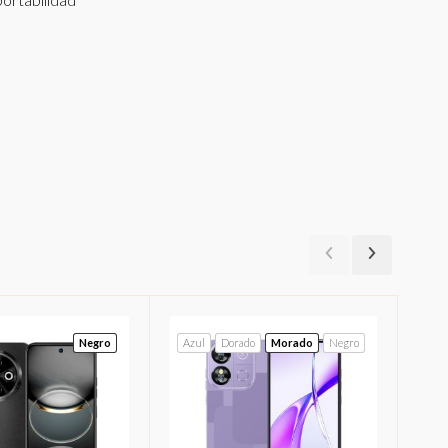
Negro
Azul
Dorado
Morado
Negro