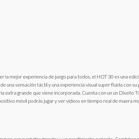
cer la mejor experiencia de juego para todos, el HOT 30 es una edici
de una sensación táctil y una experiencia visual super fluída con su 
atería extra grande que viene incorporada. Cuenta con un un Diseño T
sitivo móvil podrás jugar y ver videos en tiempo real de maera m
e
s gamer, con pantallas grandes y un rendimiento potente. Combinan 