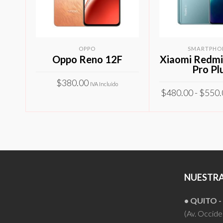
OPPO
SMARTPHO
Oppo Reno 12F
Xiaomi Redmi
Pro Pl
$
380.00
IVA Incluido
$
480.00
-
$
550.
Este
SELECCIONAR OPCIONES
producto
SELECCIONAR O
tiene
múltiples
variantes.
Las
NUESTRA
opciones
se
• QUITO 
pueden
(Av. Occiden