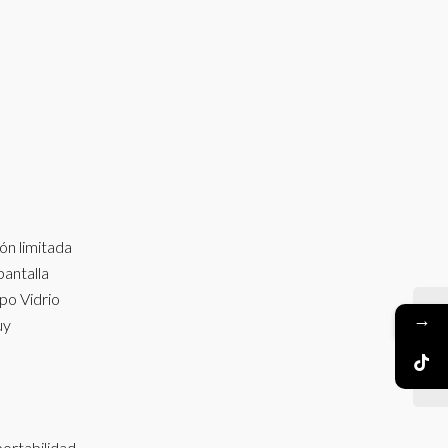
ón limitada
pantalla
ipo Vidrio
→
uy
portabilidad