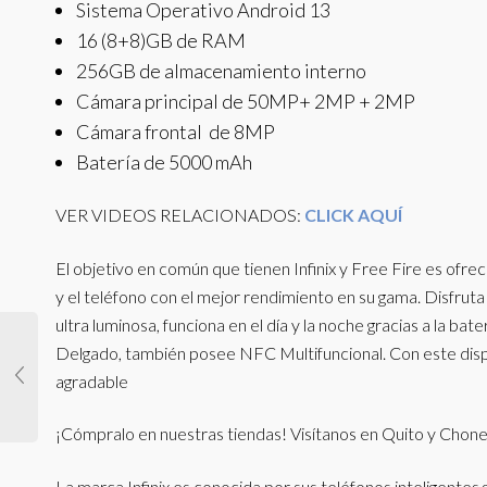
Sistema Operativo Android 13
16 (8+8)GB de RAM
256GB de almacenamiento interno
Cámara principal de 50MP+ 2MP + 2MP
Cámara frontal de 8MP
Batería de 5000 mAh
VER VIDEOS RELACIONADOS:
CLICK AQUÍ
El objetivo en común que tienen Infinix y Free Fire es ofre
y el teléfono con el mejor rendimiento en su gama. Disfruta 
ultra luminosa, funciona en el día y la noche gracias a la b
Delgado, también posee NFC Multifuncional. Con este dispo
agradable
¡Cómpralo en nuestras tiendas! Visítanos en Quito y Chon
La marca Infinix es conocida por sus teléfonos inteligente