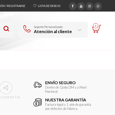
SIÓN / REGISTRARSE
LISTA DE DESEOS
0
Soporte Personalizado
Atención al cliente
ENVÍO SEGURO
Dentro de Quito DM y a Nivel
Nacional.
COMPARTIR
NUESTRA GARANTÍA
Factura legal y 1 año de garantía
por defectos de fábrica.