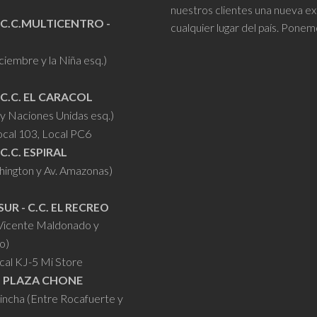
elegir
nuestros clientes una nueva ex
elegir
en
 C.C.MULTICENTRO -
cualquier lugar del país. Ponem
en
la
la
iciembre y la Niña esq.)
página
página
de
de
 C.C. EL CARACOL
producto
producto
y Naciones Unidas esq.)
ocal 103, Local PC6
 C.C. ESPIRAL
hington y Av. Amazonas)
SUR - C.C. EL RECREO
 Vicente Maldonado y
o)
cal KJ-5 Mi Store
- PLAZA CHONE
hincha (Entre Rocafuerte y