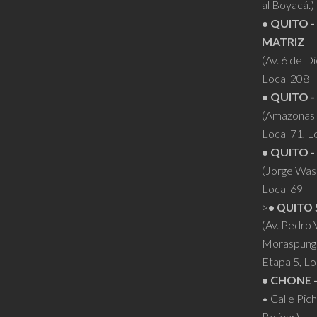
elegir
al Boyacá.)
en
• QUITO -
la
MATRIZ
página
(Av. 6 de D
Local 208
de
• QUITO -
producto
(Amazonas 
Local 71, L
• QUITO -
(Jorge Was
Local 69
>
• QUITO 
(Av. Pedro
Moraspung
Etapa 5, Lo
• CHONE 
• Calle Pic
Bolívar)