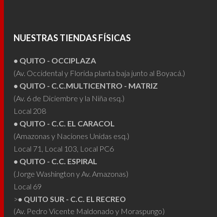
Las
opciones
opcio
se
se
pueden
NUESTRAS TIENDAS FÍSICAS
puede
elegir
elegir
• QUITO - OCCIPLAZA
en
en
(Av. Occidental y Florida planta baja junto al Boyacá.)
la
• QUITO - C.C.MULTICENTRO - MATRIZ
la
página
(Av. 6 de Diciembre y la Niña esq.)
págin
de
Local 208
de
producto
• QUITO - C.C. EL CARACOL
produ
(Amazonas y Naciones Unidas esq.)
Local 71, Local 103, Local PC6
• QUITO - C.C. ESPIRAL
(Jorge Washington y Av. Amazonas)
Local 69
>
• QUITO SUR - C.C. EL RECREO
(Av. Pedro Vicente Maldonado y Moraspungo)