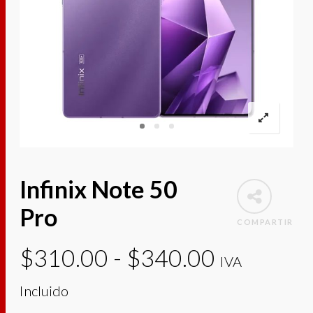
Infinix Note 50
Pro
COMPARTIR
Rango
$
310.00
-
$
340.00
IVA
de
Incluido
precios: