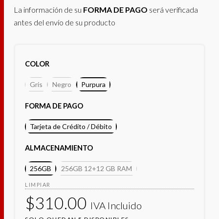
La información de su
FORMA DE PAGO
será verificada
desde
antes del envío de su producto
$310.00
hasta
COLOR
$340.00
Gris
Negro
Purpura
FORMA DE PAGO
Tarjeta de Crédito / Débito
ALMACENAMIENTO
256GB
256GB 12+12 GB RAM
LIMPIAR
$
310.00
IVA Incluido