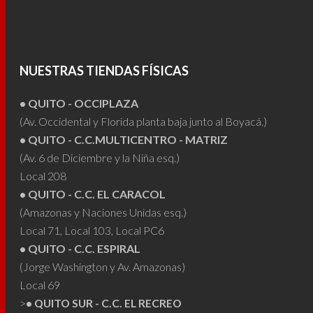
variantes.
Las
Las
opcio
opciones
se
se
puede
NUESTRAS TIENDAS FÍSICAS
pueden
elegir
elegir
• QUITO - OCCIPLAZA
en
en
(Av. Occidental y Florida planta baja junto al Boyacá.)
la
• QUITO - C.C.MULTICENTRO - MATRIZ
la
págin
(Av. 6 de Diciembre y la Niña esq.)
página
de
Local 208
de
produ
• QUITO - C.C. EL CARACOL
producto
(Amazonas y Naciones Unidas esq.)
Local 71, Local 103, Local PC6
• QUITO - C.C. ESPIRAL
(Jorge Washington y Av. Amazonas)
Local 69
>
• QUITO SUR - C.C. EL RECREO