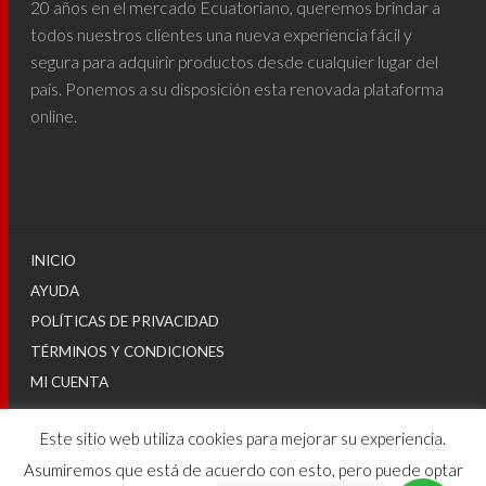
20 años en el mercado Ecuatoriano, queremos brindar a
todos nuestros clientes una nueva experiencia fácil y
segura para adquirir productos desde cualquier lugar del
país. Ponemos a su disposición esta renovada plataforma
online.
INICIO
AYUDA
POLÍTICAS DE PRIVACIDAD
TÉRMINOS Y CONDICIONES
MI CUENTA
Este sitio web utiliza cookies para mejorar su experiencia.
© 2025
Asumiremos que está de acuerdo con esto, pero puede optar