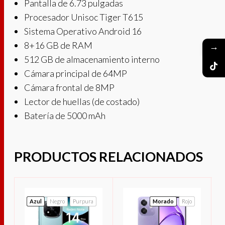
Pantalla de 6.73 pulgadas
Procesador Unisoc Tiger T615
Sistema Operativo Android 16
8+16 GB de RAM
→
512 GB de almacenamiento interno
Cámara principal de 64MP
Cámara frontal de 8MP
Lector de huellas (de costado)
Batería de 5000 mAh
PRODUCTOS RELACIONADOS
Azul
Negro
Purpura
Morado
Rojo