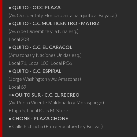
elegir
elegir
• QUITO - OCCIPLAZA
en
en
(Av. Occidental y Florida planta baja junto al Boyacá.)
la
• QUITO - C.C.MULTICENTRO - MATRIZ
la
págin
(Av. 6 de Diciembre y la Niña esq.)
página
de
Local 208
de
produ
• QUITO - C.C. EL CARACOL
producto
(Amazonas y Naciones Unidas esq.)
Local 71, Local 103, Local PC6
• QUITO - C.C. ESPIRAL
(Jorge Washington y Av. Amazonas)
Local 69
>
• QUITO SUR - C.C. EL RECREO
(Av. Pedro Vicente Maldonado y Moraspungo)
Etapa 5, Local KJ-5 Mi Store
• CHONE - PLAZA CHONE
• Calle Pichincha (Entre Rocafuerte y Bolívar)