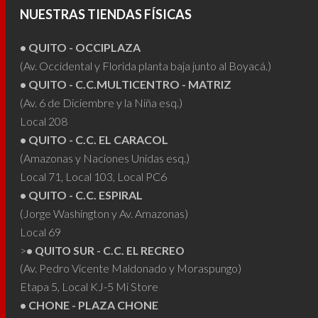
pueden
puede
NUESTRAS TIENDAS FÍSICAS
elegir
elegir
• QUITO - OCCIPLAZA
en
en
(Av. Occidental y Florida planta baja junto al Boyacá.)
la
la
• QUITO - C.C.MULTICENTRO - MATRIZ
página
págin
(Av. 6 de Diciembre y la Niña esq.)
de
de
Local 208
producto
produ
• QUITO - C.C. EL CARACOL
(Amazonas y Naciones Unidas esq.)
Local 71, Local 103, Local PC6
• QUITO - C.C. ESPIRAL
(Jorge Washington y Av. Amazonas)
Local 69
>
• QUITO SUR - C.C. EL RECREO
(Av. Pedro Vicente Maldonado y Moraspungo)
Etapa 5, Local KJ-5 Mi Store
• CHONE - PLAZA CHONE