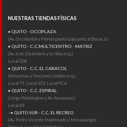
opciones
opcio
se
se
pueden
puede
NUESTRAS TIENDAS FÍSICAS
elegir
elegir
• QUITO - OCCIPLAZA
en
en
(Av. Occidental y Florida planta baja junto al Boyacá.)
la
la
• QUITO - C.C.MULTICENTRO - MATRIZ
página
págin
(Av. 6 de Diciembre y la Niña esq.)
de
de
Local 208
producto
produ
• QUITO - C.C. EL CARACOL
(Amazonas y Naciones Unidas esq.)
Local 71, Local 103, Local PC6
• QUITO - C.C. ESPIRAL
(Jorge Washington y Av. Amazonas)
Local 69
>
• QUITO SUR - C.C. EL RECREO
(Av. Pedro Vicente Maldonado y Moraspungo)
Etapa 5, Local KJ-5 Mi Store