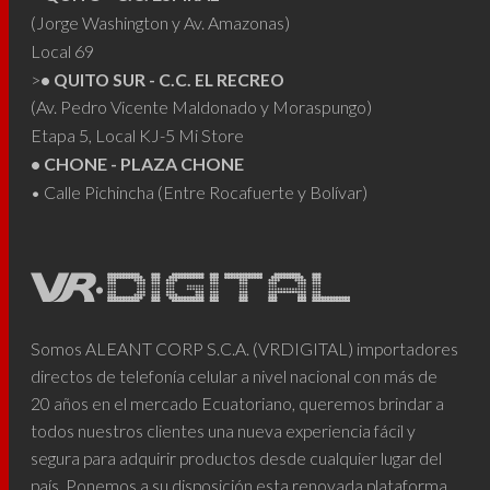
(Jorge Washington y Av. Amazonas)
Local 69
>
• QUITO SUR - C.C. EL RECREO
(Av. Pedro Vicente Maldonado y Moraspungo)
Etapa 5, Local KJ-5 Mi Store
• CHONE - PLAZA CHONE
• Calle Pichincha (Entre Rocafuerte y Bolívar)
Somos ALEANT CORP S.C.A. (VRDIGITAL) importadores
directos de telefonía celular a nivel nacional con más de
20 años en el mercado Ecuatoriano, queremos brindar a
todos nuestros clientes una nueva experiencia fácil y
segura para adquirir productos desde cualquier lugar del
país. Ponemos a su disposición esta renovada plataforma