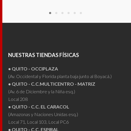
$160.00
tiene
tiene
múltiples
múltip
variantes.
varian
Las
Las
opciones
opcio
se
se
pueden
puede
NUESTRAS TIENDAS FÍSICAS
elegir
elegir
• QUITO - OCCIPLAZA
en
en
(Av. Occidental y Florida planta baja junto al Boyacá.)
la
la
• QUITO - C.C.MULTICENTRO - MATRIZ
página
págin
(Av. 6 de Diciembre y la Niña esq.)
de
de
Local 208
producto
produ
• QUITO - C.C. EL CARACOL
(Amazonas y Naciones Unidas esq.)
Local 71, Local 103, Local PC6
• QUITO - C.C. ESPIRAL