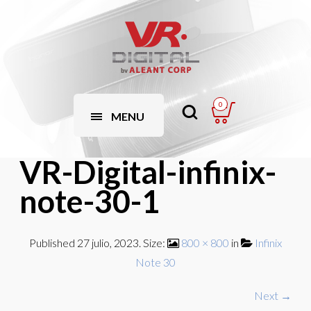
0
MENU
VR-Digital-infinix-
note-30-1
Published
27 julio, 2023
. Size:
800 × 800
in
Infinix
Note 30
Next →