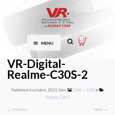
0
MENU
VR-Digital-
Realme-C30S-2
Published
6 octubre, 2023
. Size:
1080 × 1080
in
Realme C30 S
← Previous
Next →