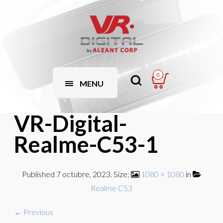
0
MENU
VR-Digital-
Realme-C53-1
Published
7 octubre, 2023
. Size:
1080 × 1080
in
Realme C53
← Previous