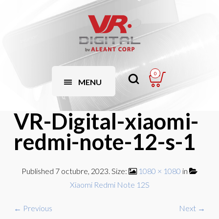
0
MENU
VR-Digital-xiaomi-
redmi-note-12-s-1
Published
7 octubre, 2023
. Size:
1080 × 1080
in
Xiaomi Redmi Note 12S
← Previous
Next →