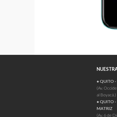
NUESTRA
• QUITO 
(Av. Occiden
al Boyacá.)
• QUITO -
MATRIZ
(Av. 6 de D