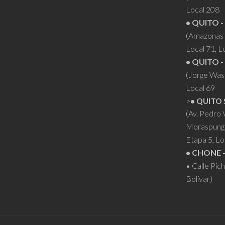
Local 208
• QUITO -
(Amazonas 
Local 71, L
• QUITO -
(Jorge Was
Local 69
>
• QUITO 
(Av. Pedro
Moraspung
Etapa 5, Lo
• CHONE 
• Calle Pic
Bolívar)