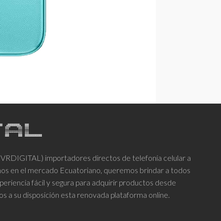
DIGITAL) importadores directos de telefonía celular a
años en el mercado Ecuatoriano, queremos brindar a todos
periencia fácil y segura para adquirir productos desde
os a su disposición esta renovada plataforma online.