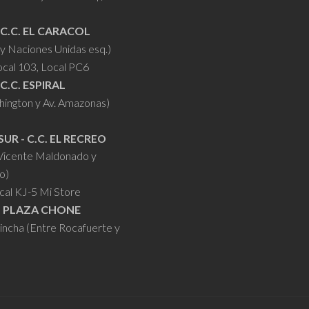
 C.C. EL CARACOL
y Naciones Unidas esq.)
ocal 103, Local PC6
 C.C. ESPIRAL
hington y Av. Amazonas)
SUR - C.C. EL RECREO
 Vicente Maldonado y
o)
cal KJ-5 Mi Store
- PLAZA CHONE
hincha (Entre Rocafuerte y