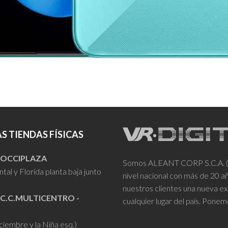
S TIENDAS FÍSICAS
- OCCIPLAZA
Somos ALEANT CORP S.C.A. (VR
tal y Florida planta baja junto
nivel nacional con más de 20 
nuestros clientes una nueva ex
 C.C.MULTICENTRO -
cualquier lugar del país. Ponem
iciembre y la Niña esq.)