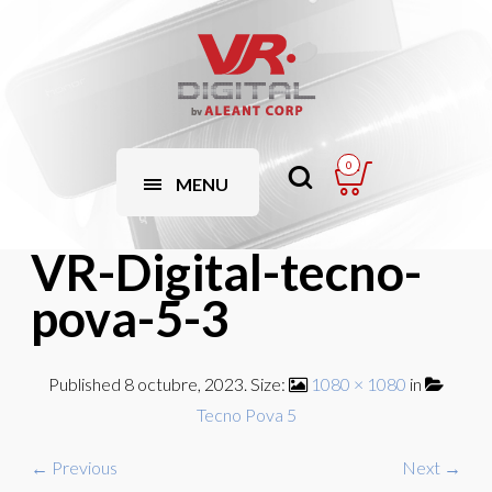
0
MENU
VR-Digital-tecno-
pova-5-3
Published
8 octubre, 2023
. Size:
1080 × 1080
in
Tecno Pova 5
← Previous
Next →