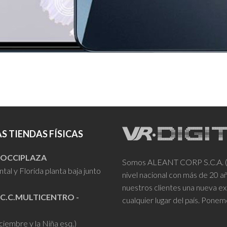
S TIENDAS FÍSICAS
- OCCIPLAZA
Somos ALEANT CORP S.C.A. (VR
tal y Florida planta baja junto
nivel nacional con más de 20 
nuestros clientes una nueva ex
 C.C.MULTICENTRO -
cualquier lugar del país. Ponem
iciembre y la Niña esq.)