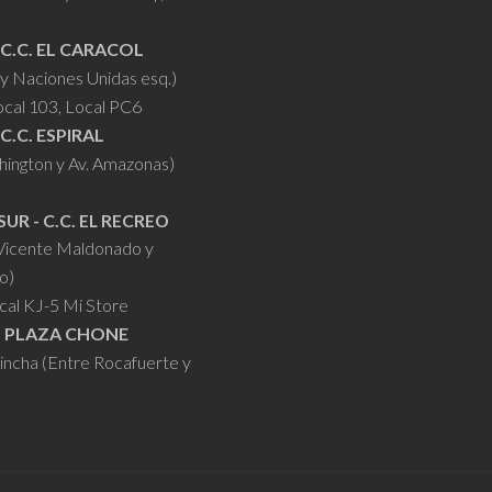
 C.C. EL CARACOL
y Naciones Unidas esq.)
ocal 103, Local PC6
 C.C. ESPIRAL
hington y Av. Amazonas)
SUR - C.C. EL RECREO
 Vicente Maldonado y
o)
cal KJ-5 Mi Store
- PLAZA CHONE
hincha (Entre Rocafuerte y