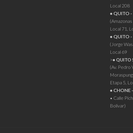
Local 208
• QUITO -
(Amazonas 
Local 71, L
• QUITO -
(Jorge Was
Local 69
>
• QUITO 
(Av. Pedro
Moraspung
Etapa 5, Lo
• CHONE 
• Calle Pic
Bolívar)