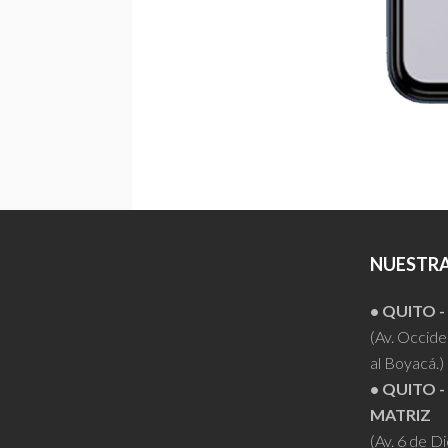
NUESTRA
• QUITO 
(Av. Occiden
al Boyacá.)
• QUITO -
MATRIZ
(Av. 6 de D