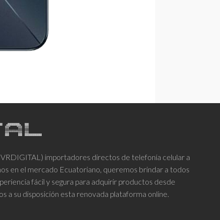
DIGITAL) importadores directos de telefonía celular a
años en el mercado Ecuatoriano, queremos brindar a todos
periencia fácil y segura para adquirir productos desde
os a su disposición esta renovada plataforma online.