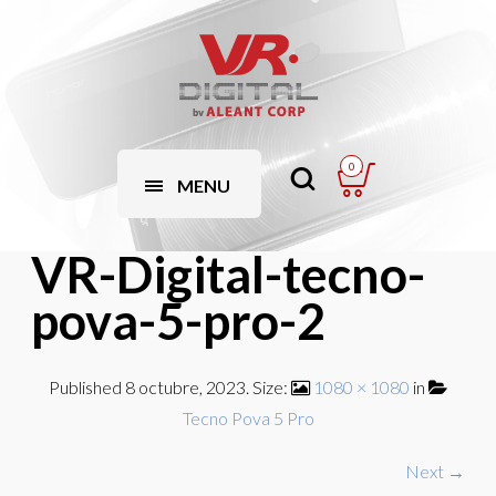
0
MENU
VR-Digital-tecno-
pova-5-pro-2
Published
8 octubre, 2023
. Size:
1080 × 1080
in
Tecno Pova 5 Pro
Next →