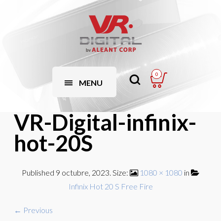
0
MENU
VR-Digital-infinix-
hot-20S
Published
9 octubre, 2023
. Size:
1080 × 1080
in
Infinix Hot 20 S Free Fire
← Previous