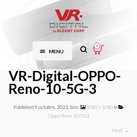
0
MENU
VR-Digital-OPPO-
Reno-10-5G-3
Published
9 octubre, 2023
. Size:
1080 × 1080
in
Oppo Reno 10 (5G)
Next →