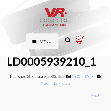
0
MENU
LD0005939210_1
Published
20 octubre, 2023
. Size:
1600 × 1600
in
Xiaomi 12 Pro 5G
Next →