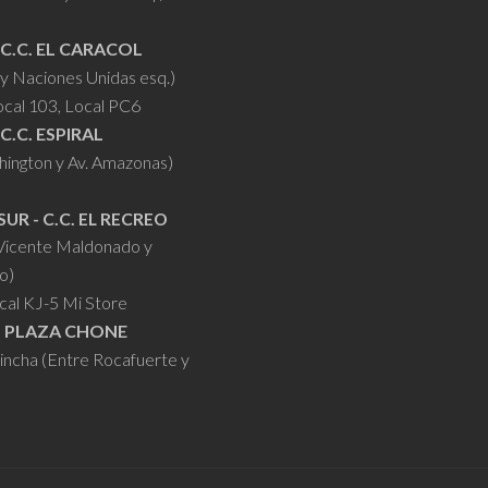
 C.C. EL CARACOL
y Naciones Unidas esq.)
ocal 103, Local PC6
 C.C. ESPIRAL
hington y Av. Amazonas)
SUR - C.C. EL RECREO
 Vicente Maldonado y
o)
cal KJ-5 Mi Store
- PLAZA CHONE
hincha (Entre Rocafuerte y