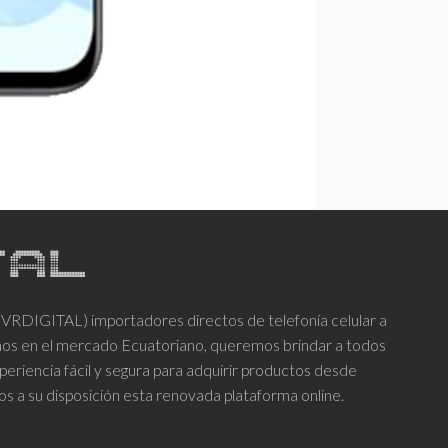
DIGITAL) importadores directos de telefonía celular a
años en el mercado Ecuatoriano, queremos brindar a todos
periencia fácil y segura para adquirir productos desde
os a su disposición esta renovada plataforma online.