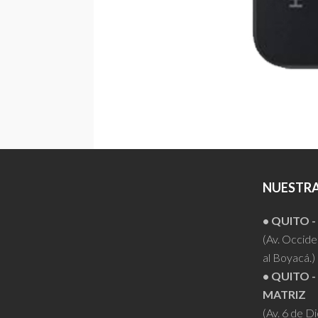
NUESTRA
• QUITO 
(Av. Occiden
al Boyacá.)
• QUITO -
MATRIZ
(Av. 6 de D