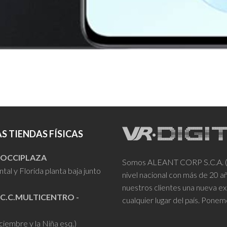
S TIENDAS FÍSICAS
- OCCIPLAZA
Somos ALEANT CORP S.C.A. (VR
tal y Florida planta baja junto
nivel nacional con más de 20 
nuestros clientes una nueva ex
 C.C.MULTICENTRO -
cualquier lugar del país. Ponem
iciembre y la Niña esq.)