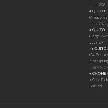
Local 208
• QUITO -
(Amazonas 
Local 71, L
• QUITO -
(Jorge Was
Local 69
>
• QUITO 
(Av. Pedro
Moraspung
Etapa 5, Lo
• CHONE 
• Calle Pic
Bolívar)