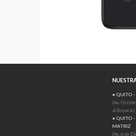
NUESTRA
• QUITO 
(Av. Occiden
al Boyacá.)
• QUITO -
MATRIZ
(Av. 6 de D