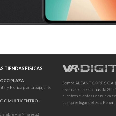
S TIENDAS FÍSICAS
- OCCIPLAZA
Somos ALEANT CORP S.C.A. (VR
tal y Florida planta baja junto
nivel nacional con más de 20 
nuestros clientes una nueva ex
 C.C.MULTICENTRO -
cualquier lugar del país. Ponem
iciembre y la Niña esq.)