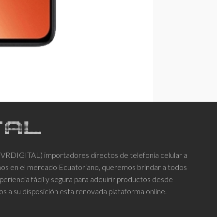
DIGITAL) importadores directos de telefonía celular a
años en el mercado Ecuatoriano, queremos brindar a todos
periencia fácil y segura para adquirir productos desde
os a su disposición esta renovada plataforma online.