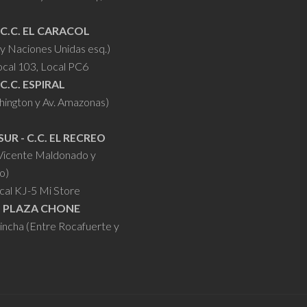
 C.C. EL CARACOL
y Naciones Unidas esq.)
ocal 103, Local PC6
 C.C. ESPIRAL
hington y Av. Amazonas)
SUR - C.C. EL RECREO
 Vicente Maldonado y
o)
cal KJ-5 Mi Store
- PLAZA CHONE
hincha (Entre Rocafuerte y