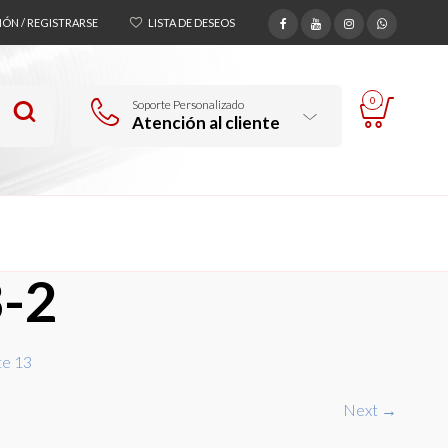
SIÓN / REGISTRARSE
LISTA DE DESEOS
0
Soporte Personalizado
Atención al cliente
3-2
te 13
Next →