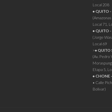
Local 208
• QUITO -
(Amazonas 
Local 71, L
• QUITO -
(Jorge Was
Local 69
>
• QUITO 
(Av. Pedro
Moraspung
Etapa 5, Lo
• CHONE 
• Calle Pic
Bolívar)