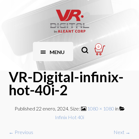
0
MENU
VR-Digital-infinix-
hot-40i-2
Published
22 enero, 2024
. Size:
1080 × 1080
in
Infinix Hot 40i
← Previous
Next →