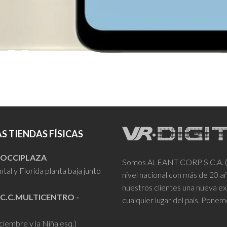
S TIENDAS FÍSICAS
- OCCIPLAZA
Somos ALEANT CORP S.C.A. (VR
tal y Florida planta baja junto
nivel nacional con más de 20 
nuestros clientes una nueva ex
 C.C.MULTICENTRO -
cualquier lugar del país. Ponem
iciembre y la Niña esq.)