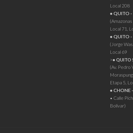
Local 208
• QUITO -
(Amazonas 
Local 71, L
• QUITO -
(Jorge Was
Local 69
>
• QUITO 
(Av. Pedro
Moraspung
Etapa 5, Lo
• CHONE 
• Calle Pic
Bolívar)