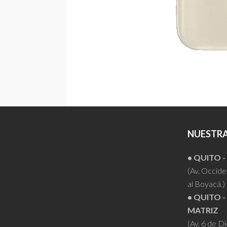
NUESTRA
• QUITO 
(Av. Occiden
al Boyacá.)
• QUITO -
MATRIZ
(Av. 6 de D