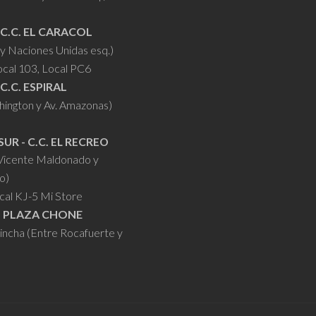
 C.C. EL CARACOL
y Naciones Unidas esq.)
ocal 103, Local PC6
 C.C. ESPIRAL
hington y Av. Amazonas)
SUR - C.C. EL RECREO
 Vicente Maldonado y
o)
cal KJ-5 Mi Store
- PLAZA CHONE
hincha (Entre Rocafuerte y