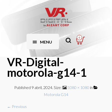
0
MENU
VR-Digital-
motorola-g14-1
Published
9 abril, 2024
. Size:
1080 × 1080
in
Motorola G14
← Previous