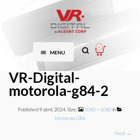
0
MENU
VR-Digital-
motorola-g84-2
Published
9 abril, 2024
. Size:
1080 × 1080
in
Motorola G84
Next →