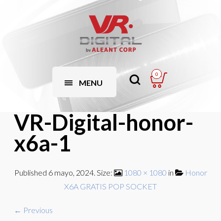
0
MENU
VR-Digital-honor-
x6a-1
Published
6 mayo, 2024
. Size:
1080 × 1080
in
Honor
X6A GRATIS POP SOCKET
← Previous