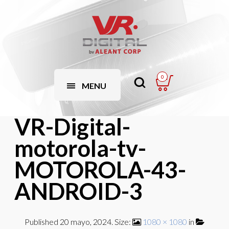
0
MENU
VR-Digital-
motorola-tv-
MOTOROLA-43-
ANDROID-3
Published
20 mayo, 2024
. Size:
1080 × 1080
in