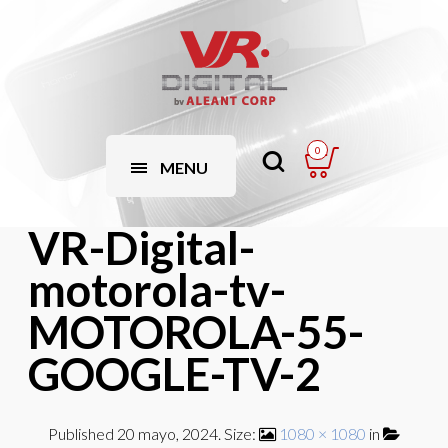
0
MENU
VR-Digital-
motorola-tv-
MOTOROLA-55-
GOOGLE-TV-2
Published
20 mayo, 2024
. Size:
1080 × 1080
in