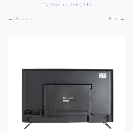
Motorola 55´´ Google TV
← Previous
Next →