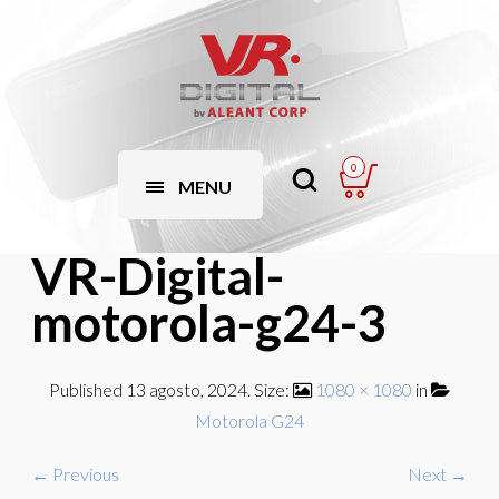
0
MENU
VR-Digital-
motorola-g24-3
Published
13 agosto, 2024
. Size:
1080 × 1080
in
Motorola G24
← Previous
Next →