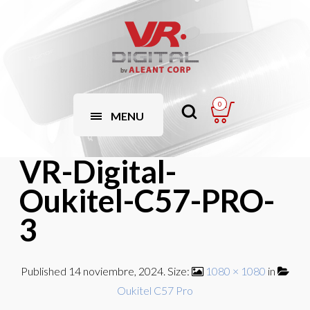
0
MENU
VR-Digital-
Oukitel-C57-PRO-
3
Published
14 noviembre, 2024
. Size:
1080 × 1080
in
Oukitel C57 Pro