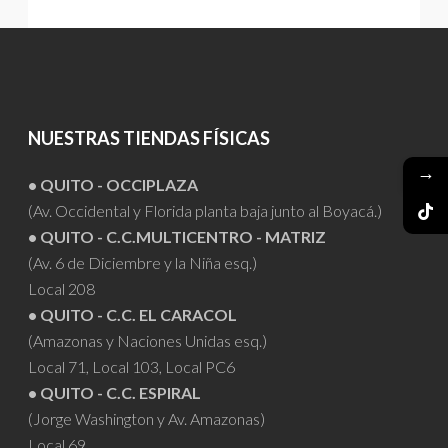
NUESTRAS TIENDAS FÍSICAS
→
• QUITO - OCCIPLAZA
(Av. Occidental y Florida planta baja junto al Boyacá.)
• QUITO - C.C.MULTICENTRO - MATRIZ
(Av. 6 de Diciembre y la Niña esq.)
Local 208
• QUITO - C.C. EL CARACOL
(Amazonas y Naciones Unidas esq.)
Local 71, Local 103, Local PC6
• QUITO - C.C. ESPIRAL
(Jorge Washington y Av. Amazonas)
Local 69