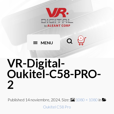
0
MENU
VR-Digital-
Oukitel-C58-PRO-
2
Published
14 noviembre, 2024
. Size:
1080 × 1080
in
Oukitel C58 Pro