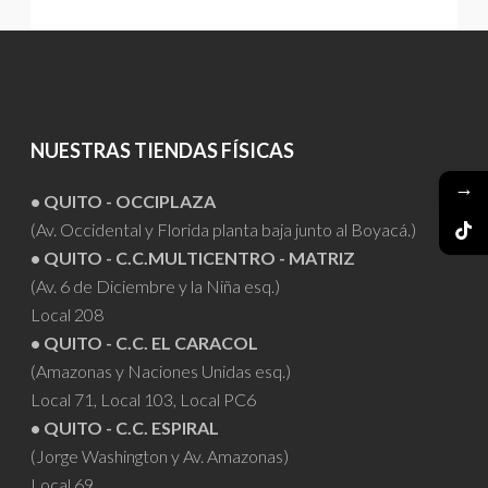
NUESTRAS TIENDAS FÍSICAS
→
• QUITO - OCCIPLAZA
(Av. Occidental y Florida planta baja junto al Boyacá.)
• QUITO - C.C.MULTICENTRO - MATRIZ
(Av. 6 de Diciembre y la Niña esq.)
Local 208
• QUITO - C.C. EL CARACOL
(Amazonas y Naciones Unidas esq.)
Local 71, Local 103, Local PC6
• QUITO - C.C. ESPIRAL
(Jorge Washington y Av. Amazonas)
Local 69