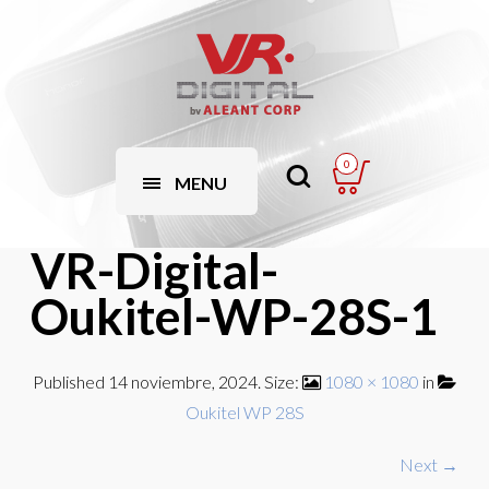
0
MENU
VR-Digital-
Oukitel-WP-28S-1
Published
14 noviembre, 2024
. Size:
1080 × 1080
in
Oukitel WP 28S
Next →