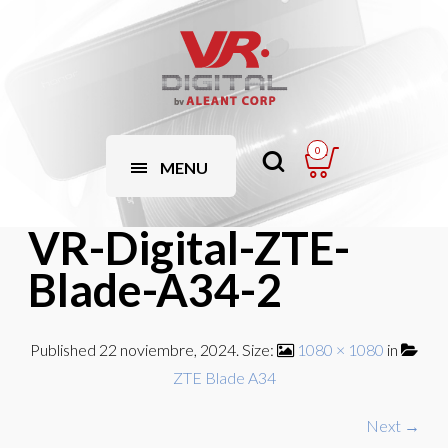
0
MENU
VR-Digital-ZTE-
Blade-A34-2
Published
22 noviembre, 2024
. Size:
1080 × 1080
in
ZTE Blade A34
Next →