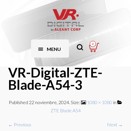
0
MENU
VR-Digital-ZTE-
Blade-A54-3
Published
22 noviembre, 2024
. Size:
1080 × 1080
in
ZTE Blade A54
← Previous
Next →