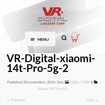
0
MENU
VR-Digital-xiaomi-
14t-Pro-5g-2
Published
28 noviembre, 2024
. Size:
1080 × 1080
in
Xiaomi 14T Pro 5G
← Previous
Next →