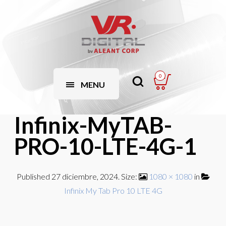
0
MENU
Infinix-MyTAB-
PRO-10-LTE-4G-1
Published
27 diciembre, 2024
. Size:
1080 × 1080
in
Infinix My Tab Pro 10 LTE 4G