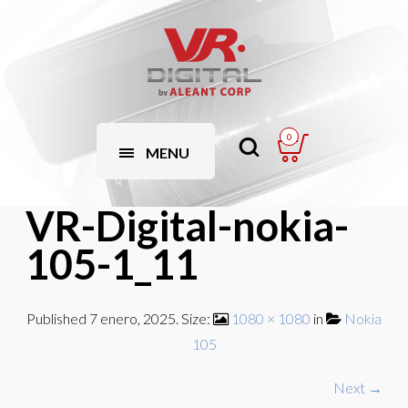
0
MENU
VR-Digital-nokia-
105-1_11
Published
7 enero, 2025
. Size:
1080 × 1080
in
Nokia
105
Next →