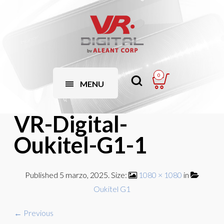
0
MENU
VR-Digital-
Oukitel-G1-1
Published
5 marzo, 2025
. Size:
1080 × 1080
in
Oukitel G1
← Previous