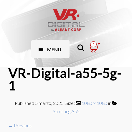
0
MENU
VR-Digital-a55-5g-
1
Published
5 marzo, 2025
. Size:
1080 × 1080
in
Samsung A55
← Previous