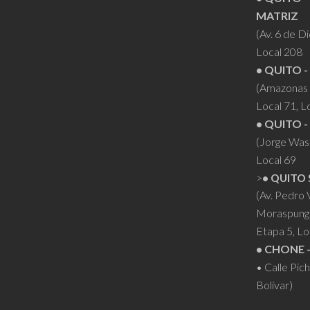
MATRIZ
(Av. 6 de D
Local 208
• QUITO -
(Amazonas 
Local 71, L
• QUITO -
(Jorge Was
Local 69
>
• QUITO 
(Av. Pedro
Moraspung
Etapa 5, Lo
• CHONE 
• Calle Pic
Bolívar)