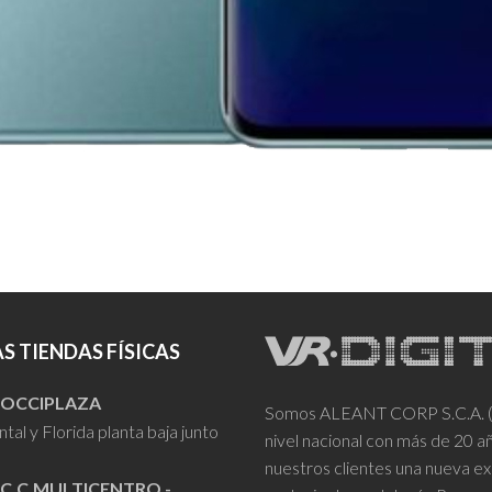
S TIENDAS FÍSICAS
- OCCIPLAZA
Somos ALEANT CORP S.C.A. (VR
tal y Florida planta baja junto
nivel nacional con más de 20 
nuestros clientes una nueva ex
 C.C.MULTICENTRO -