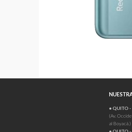
NUESTRA
• QUITO 
(Av. Occiden
al Boyacá.)
• QUITO -