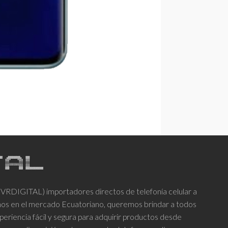
DIGITAL) importadores directos de telefonía celular a
años en el mercado Ecuatoriano, queremos brindar a todos
periencia fácil y segura para adquirir productos desde