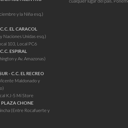
cualquier lugar del país. Ponem
iciembre y la Niña esq.)
 C.C. EL CARACOL
y Naciones Unidas esq.)
ocal 103, Local PC6
 C.C. ESPIRAL
hington y Av. Amazonas)
SUR - C.C. EL RECREO
 Vicente Maldonado y
o)
cal KJ-5 Mi Store
- PLAZA CHONE
hincha (Entre Rocafuerte y